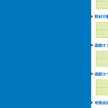
野村不
函館オ
函館タ
有限会