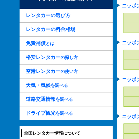
ニッポ
レンタカーの選び方
レンタカーの料金相場
ニッポ
免責補償
とは
格安レンタカー
の探し方
空港レンタカー
の使い方
ニッポ
天気・気候
を調べる
道路交通情報
を調べる
ドライブ観光
を調べる
ニッポ
全国レンタカー情報について