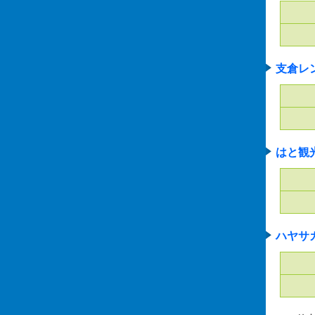
支倉レ
はと観
ハヤサ