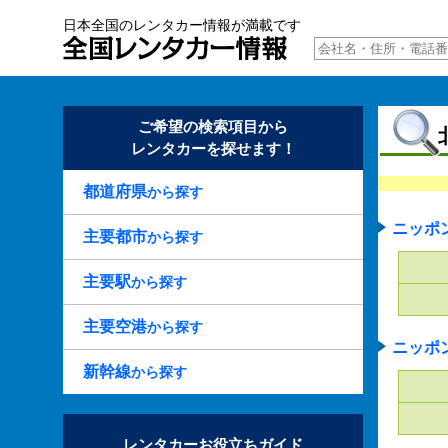
日本全国のレンタカー情報が満載です
ご希望の検索項目から
レンタカーを探せます！
都道府県
から探す
ニッポ
主要都市
から探す
主要駅
から探す
主要空港
から探す
ニッポ
新幹線
から探す
レンタカーお役立ちガイド