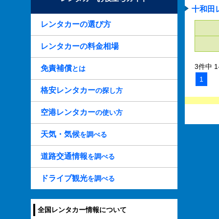
十和田
レンタカーの選び方
レンタカーの料金相場
3件中 1
免責補償
とは
1
格安レンタカー
の探し方
空港レンタカー
の使い方
天気・気候
を調べる
道路交通情報
を調べる
ドライブ観光
を調べる
全国レンタカー情報について